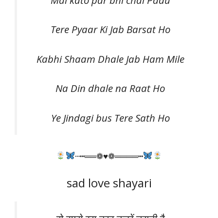
Tere Pyaar Ki Jab Barsat Ho
Kabhi Shaam Dhale Jab Ham Mile
Na Din dhale na Raat Ho
Ye Jindagi bus Tere Sath Ho
┄┅══❁♥❁════┅
sad love shayari