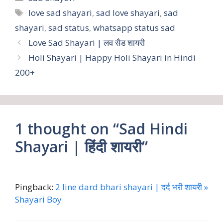
Tags
love sad shayari
,
sad love shayari
,
sad
shayari
,
sad status
,
whatsapp status sad
Love Sad Shayari | लव सैड शायरी
Holi Shayari | Happy Holi Shayari in Hindi
200+
1 thought on “Sad Hindi
Shayari | हिंदी शायरी”
Pingback:
2 line dard bhari shayari | दर्द भरी शायरी »
Shayari Boy