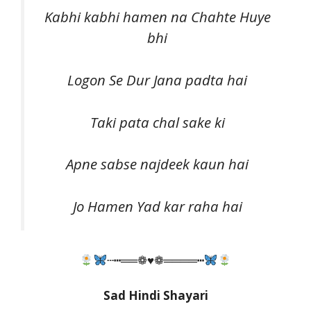
Kabhi kabhi hamen na Chahte Huye
bhi
Logon Se Dur Jana padta hai
Taki pata chal sake ki
Apne sabse najdeek kaun hai
Jo Hamen Yad kar raha hai
┄┅══❁♥❁════┅
Sad Hindi Shayari